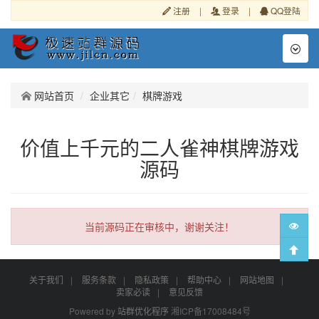
注册
|
登录
|
QQ登陆
Toggl
naviga
网站首页
企业其它
棋牌游戏
价值上千元的二人雀神棋牌游戏
源码
当前源码正在审核中，谢谢关注！
关于我们
|
服务条款
|
隐私政策
|
帮助中心
|
网站地图
|
卖家必读
|
意见反馈
Powered by
站群优化程序
湘ICP备17008484号