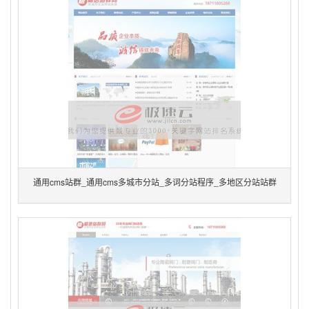
通用cms站群_通用cms多城市分站_多词分站程序_多地区分站站群