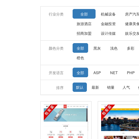
行业分类
全部
机械设备
房产汽
旅游酒店
金融投资
健康美
招商加盟
设计传媒
娱乐交
颜色分类
全部
黑灰
浅色
多彩
橙色
开发语言
全部
ASP
NET
PHP
默认
最新
销量
人气
排序