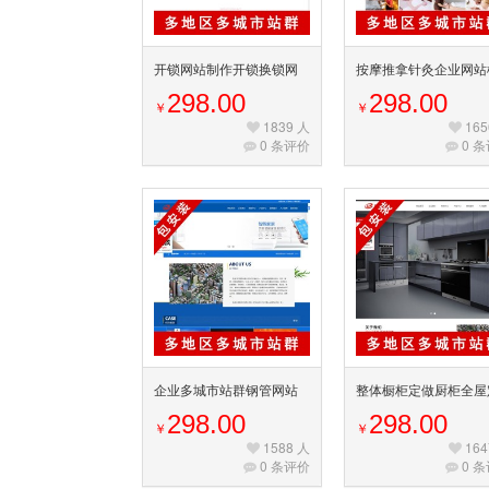
开锁网站制作开锁换锁网
按摩推拿针灸企业网站
站源码设备服务行业网站
板美容保养理疗养生院
298.00
298.00
￥
￥
多城市站群系统[a075]
城市地区站群源码
1839 人
165
0 条评价
0 
企业多城市站群钢管网站
整体橱柜定做厨柜全屋
模板蓝色工业钢材源码营
制多城市二级地区泛解
298.00
298.00
￥
￥
销型不锈钢钢管网[a070]
业站群多目录系统[a069
1588 人
164
0 条评价
0 