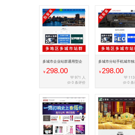
多城市企业站群通用型企
多城市分站手机城市独
业集团分站系统
站源码模板企业城市分
298.00
298.00
￥
￥
系统cms站群
971 人
113
0 条评价
0 