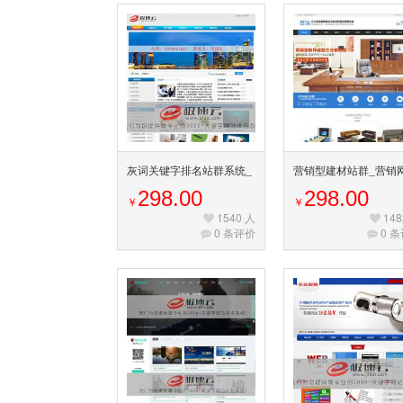
灰词关键字排名站群系统_
营销型建材站群_营销
灰词排名_私家侦探公司站
系统_营销网站模板_
298.00
298.00
￥
￥
群模板_二级域名站群
家居网站模板
1540 人
148
0 条评价
0 