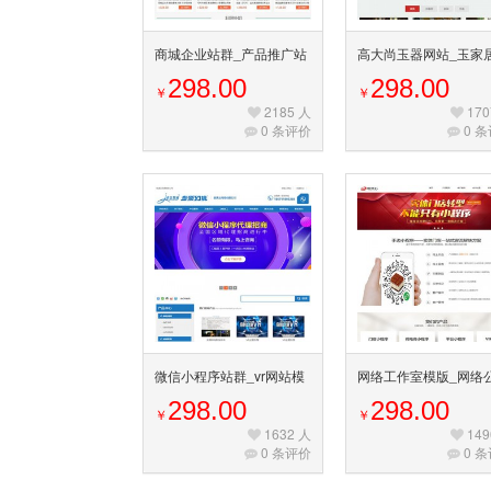
商城企业站群_产品推广站
高大尚玉器网站_玉家
群_多关键字排名系统_用
站系统_玉浮雕专卖网
298.00
298.00
￥
￥
品推广系统
统_多词排名系统
2185 人
170
0 条评价
0 
微信小程序站群_vr网站模
网络工作室模版_网络
版_vr设备源码_小程序推
站群_小程序网站_微
298.00
298.00
￥
￥
广站群
序站群系统
1632 人
149
0 条评价
0 