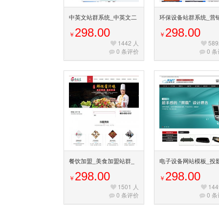
中英文站群系统_中英文二
环保设备站群系统_营
级域名_中英文网站模版_
分站站群_环保网站源
298.00
298.00
￥
￥
中英文城市站群
企业站群下载
1442 人
589
0 条评价
0 
餐饮加盟_美食加盟站群_
电子设备网站模板_投
特色小吃加盟源码_加盟排
备站群_分站排名系统
298.00
298.00
￥
￥
名系统
1501 人
144
0 条评价
0 