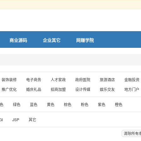
商业源码
企业其它
网赚学院
装饰装修
电子商务
人才家政
政府医院
旅游酒店
金融投资
推广优化
婚庆礼品
招商加盟
设计传媒
娱乐交友
地方门户
色
绿色
蓝色
黄色
棕色
粉色
紫色
橙色
GI
JSP
其它
清除所有