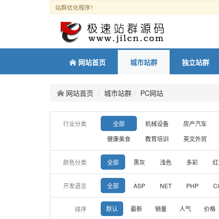
站群优化程序！
网站首页
城市站群
独立站群
网站首页
城市站群
PC网站
行业分类
全部
机械设备
房产汽车
健康美食
教育培训
英文外贸
颜色分类
全部
黑灰
浅色
多彩
红
开发语言
全部
ASP
NET
PHP
C
默认
最新
销量
人气
价格
排序