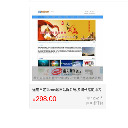
通用自定义cms城市站群系统/多词长尾词排名
系统
298.00
1252 人
￥
0 条评价